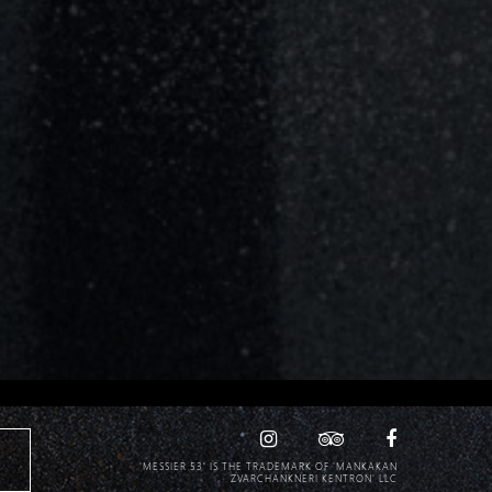
'MESSIER 53' IS THE TRADEMARK OF 'MANKAKAN
ZVARCHANKNERI KENTRON' LLC