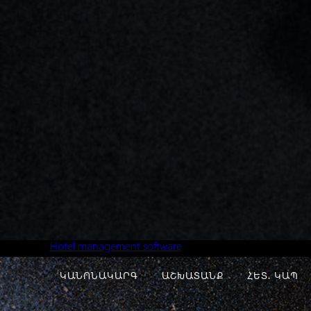
Hotel management software
ԿԱՆՈՆԱԿԱՐԳ
ԱՇԽԱՏԱՆՔ
ՀԵՏ. ԿԱՊ