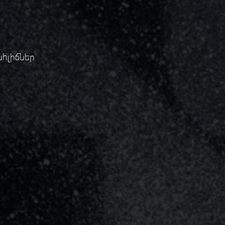
ահլիճներ