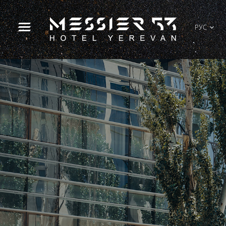
ԲԱՐԻ ԳԱԼՈՒՍՏ
WELCOME
ДОБРО ПОЖАЛОВАТЬ
РУС