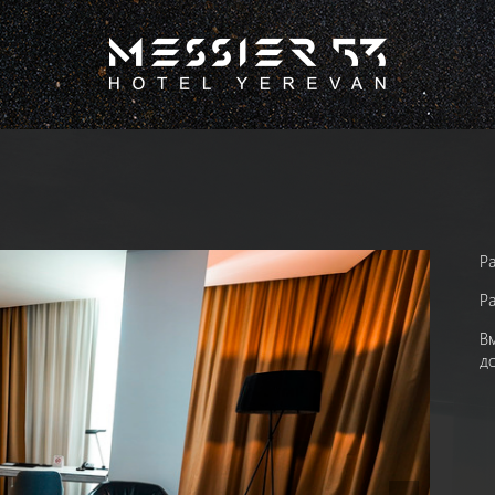
Ра
Ра
В
д