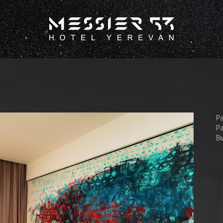
Р
Р
В