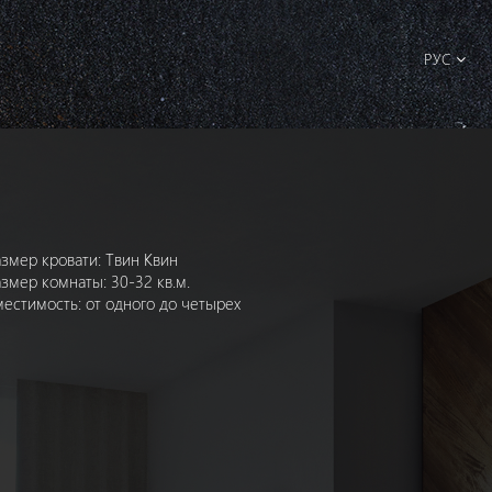
РУС
азмер кровати: Твин Квин
азмер комнаты: 30-32 кв.м.
местимость: от одного до четырех